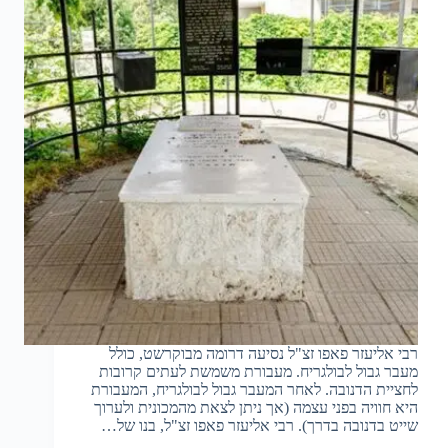
רבי אליעזר פאפו זצ"ל נסיעה דרומה מבוקרשט, כולל
מעבר גבול לבולגריח. מעבורת משמשת לעתים קרובות
לחציית הדנובה. לאחר המעבר גבול לבולגריח, המעבורת
היא חוויה בפני עצמה (אך ניתן לצאת מהמכונית ולערוך
שייט בדנובה בדרך). רבי אליעזר פאפו זצ"ל, בנו של…