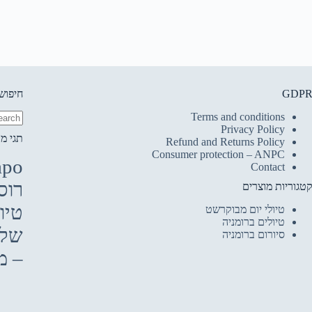
GDP
חיפוש
Terms and conditions
Privacy Policy
No
תגי מו
Refund and Returns Policy
esults
Consumer protection – ANPC
apo
Contact
רוס
טגוריות מוצרים
טיול
טיולי יום מבוקרשט
טיולים ברומניה
שלג
סיורום ברומניה
– מ