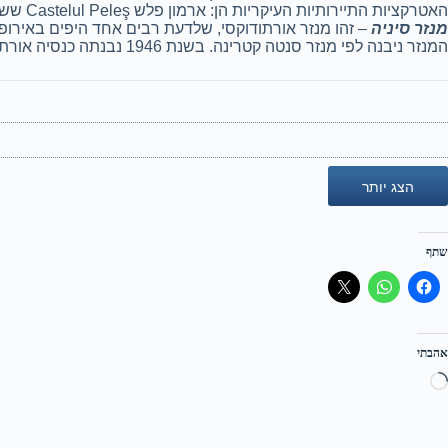
האטרקציות התיירותיות העיקריות הן: ארמון פלש Castelul Peleş ששימש למגורי הקיץ של המלך קרול הראשון מלך רומניה, מנזר סיניה והקזינו המקומי.
מנזר סיניה
– זהו מנזר אורתודוקסי, שלדעת רבים אחד היפים באירופה. המנזר הוקם ב- 1695 בעיקבות ביקור 
המנזר ניבנה לפי מנזר סנטה קטרינה. בשנת 1946 נבנתה כנסיה אורתודוקסית גדולה, בסגנון רומני מיוחד.
הצג יותר
שתף
אהבתי
טוען...