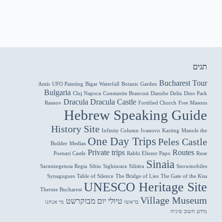
תגים
R
Bucharest Tour
Antic UFO Painting
Bigar Waterfall
Botanic Garden
Bulgaria
Cluj Napoca
Constantin Brancusi
Danube Delta
Dino Park
Dracula
Dracula Castle
Rasnov
Fortified Church
Free Masons
Hebrew Speaking Guide
History Site
Infinity Column
Ivanovo
Karting
Manole the
ק
One Day Trips
Peles Castle
Builder
Medias
Private trips
Routes
Poenari Castle
Rabbi Eliezer Papo
Ruse
Sinaia
Sarmizegetusa Regia
Sibiu
Sighisoara
Silistra
Snowmobiles
Synagogues
Table of Silence
The Bridge of Lies
The Gate of the Kiss
UNESCO Heritage Site
Therme Bucharest
Village Museum
טיולי יום מבוקרשט
בראשוּ
מי אנחנו
מידע חשוב
סיניח