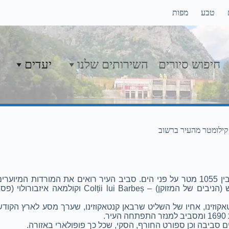
טבע
מפות
חיפוש סיורים
השירותים שלנו
יעדים
ממוקמת על מורדות הרי בוצ’ג'י Bucegi – בגובה שבין 798 ובין 1055 מטר על פני הים. סביב העיר רואים את המור
פורניקה – Furnica (הנמלה), זגרבורה – Zgârbura, קולצי לוי ברבש (הניבים של המזוקן) –  Barbeș
אקוזינו, אחיו של השליט שרבאן קנטאקוזינו, שערך מסע לארץ הקודש
.
 סביבה וכן ספורט החורף, הסקי, שכל כך פופולארי באזורה.