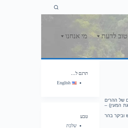
טוב לדעת
מי אנחנו
תרגם ל…
English
דות המיוערים של ההרים
Colții lui וקולמאה איזבורולוי (פסגת המעין) –
 וביקר בהר
טבע
שלכת