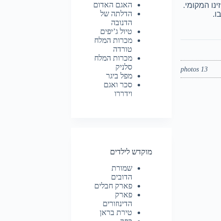
האגם האדום
הדלתה של
הדנובה
טיול ג’יפים
מכרות המלח
טורדה
מכרות המלח
סלניק
13 photos
מפל ביגר
סכר ואגם
וידררו
מוקדש לילדים
שמורת
הדובים
פארק חבלים
פארק
הדינוזורים
טירת בראן