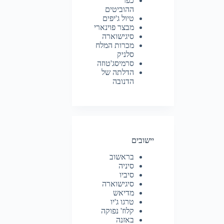
כפר
ההוביטים
טיול ג'יפים
מבצר פוינארי
סיגישוארה
מכרות המלח
סלניק
סרמיסג'טוזה
הדלתה של
הדנובה
יישובים
בראשוב
סיניה
סיביו
סיגישוארה
מדיאש
טרגו ג'יו
קלוז' נפוקה
באזנה