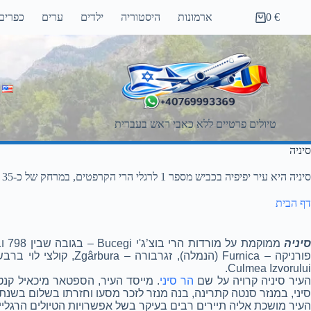
Ski
€
0
ארמונות
היסטוריה
ילדים
ערים
כפרים
t
Shopping
conten
cart
טיולים פרטיים ללא כאבי ראש בעברית
סיניה
סיניה היא עיר יפיפיה בכביש מספר 1 לרגלי הרי הקרפטים, במרחק של כ-35 קילומטר מהעיר ברשוב
דף הבית
סיניה
Culmea Izvorului.
עיר סיניה קרויה על שם
הר סיני
. מייסד העיר, הספטאר מיכאיל קנט
סיני, במנזר סנטה קתרינה, בנה מנזר לזכר מסעו וחזרתו בשלום בשנת 1690 ומסביב למנזר התפתחה העיר
העיר מושכת אליה תיירים רבים בעיקר בשל אפשרויות הטיולים הרגליים