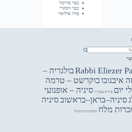
כפר פרז'מר
כפר ויסקרי
פודו אילואיי
צר
r
Rabbi Eliezer P
בולגריה –
ה איבנובו
בוקרשט – טרמה
י יום
סיניה – אופנועי
סיורים בעברית
סיניה–בראן–בראשוב
סיניה
כרות מלח
תשלום ביום הטיול