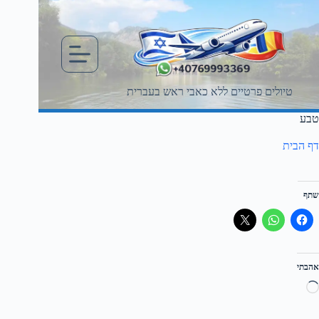
Ski
t
conten
טיולים פרטיים ללא כאבי ראש בעברית
טבע
דף הבית
שתף
אהבתי
טוען...