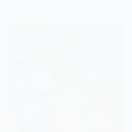
ברכב/מיניבוס
שאטל לטרמה