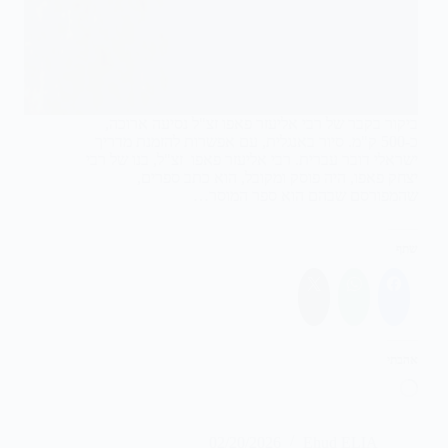
ביקור בקבר של רבי אליעזר פאפו זצ"ל נסיעה ארוכה,
כ-500 ק"מ. סיור באנגלית, עם אפשרות להזמנת מדריך
ישראלי דובר עברית. רבי אליעזר פאפו זצ"ל, בנו של רבי
יצחק פאפו, היה פוסק ומקובל, הוא כתב ספרים,
שהמפורסם שבהם הוא ספר המוסר…
שתף
אהבתי
טוען...
02/20/2026
Ehud ELIA