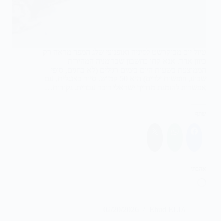
טיול יום מבוקרשט לסיניה ואופנועי שלג המפה מראה רק
כיוון אחד. אנא קחו בחשבון שברומניה המהירות
הממוצעת בשעות היום בימים רגילים (לא בחגים, סופי
שבוע, חופשות ילדים) היא 50 קמ"ש. סיור באנגלית, עם
אפשרות להזמנת מדריך ישראלי דובר עברית. נקודות…
שתף
אהבתי
טוען...
02/20/2026
Ehud ELIA