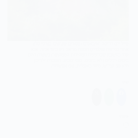
טיול יום לרוסה ואיבאנובו (מנזרים שנחצבו בצוקי סלע –
אתר מורשת עולמית) המפה מראה רק כיוון אחד. אנא
קחו בחשבון שברומניה המהירות הממוצעת בשעות היום
בימים רגילים (לא בחגים, סופי שבוע, חופשות ילדים)
היא 50 קמ"ש. סיור באנגלית, עם אפשרות…
שתף
אהבתי
טוען...