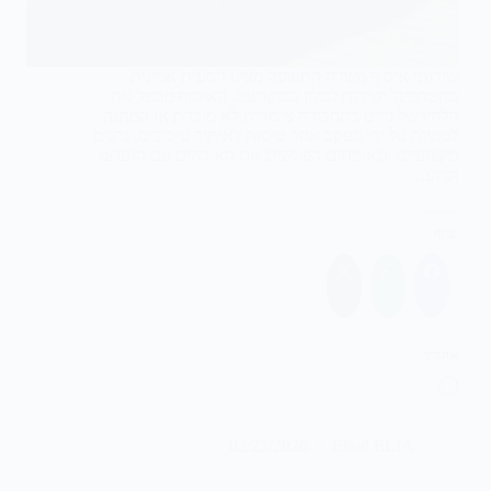
שירותי איסוף משדה התעופה מציע הסעות אמינות
מהטרמינל ישירות למלון בבוקרשט. האיסוף מבטל את
הלחץ של ניווט בתחבורה ציבורית לא מוכרת או המתנה
למוניות על ידי מעקב אחר טיסות לאיתור עיכובים, נהגים
מקצועיים ומאומתים הפוגשים את האורחים עם הגעתם
וסיוע…
שתף
אהבתי
טוען...
02/21/2026
Ehud ELIA