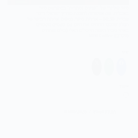
סיור קולינרי של "פנינים נסתרות" בבוקרשט סיור
באנגלית, עם אפשרות להזמנת מדריך ישראלי דובר
עברית. 08:30 – ארוחת בוקר, במקום ארוחת הבוקר של
המלון שלכם: התחילו את היום עם טעמים מקומיים
באחד מבתי הקפה החבויים האלו (כולם נפתחים
מוקדם): M60 Coffee…
שתף
אהבתי
טוען...
03/09/2026
Ehud ELIA