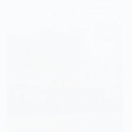
סיור קולינרי
סיור אוכל של “פנינים נסתרות” בבוקרשט