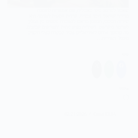
שאטל לטרמה סיור באנגלית, עם אפשרות להזמנת
מדריך ישראלי דובר עברית. שירות הסעות לטרמה הוא
שירות חסכוני, המוזמן מראש להעברת נוסעים בין המלון
לטרמה בוקרשט. השירות מציע נוחות ותעריפים קבועים,
מה שהופך אותם לאידיאליים עבור קבוצות בעלי תקציב
מוגבל. השירות…
שתף
אהבתי
טוען...
02/21/2026
Ehud ELIA