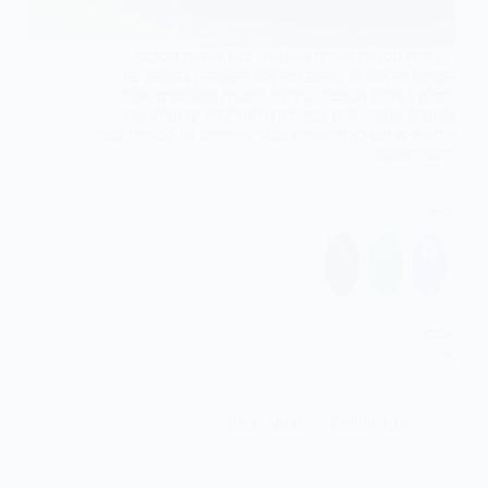
שירות הסעות לשדה התעופה הוא שירות חסכוני,
המוזמן מראש או מתוכנן מראש להעברת נוסעים בין
המלון לשדות תעופה. שירותי הסעות משותפים אלה
מציעים נוחות, סיוע במזוודות ותעריפים קבועים, מה
שהופך אותם לאידיאליים עבור מטיילים או קבוצות בעלי
תקציב מוגבל.…
שתף
אהבתי
טוען...
02/21/2026
Ehud ELIA