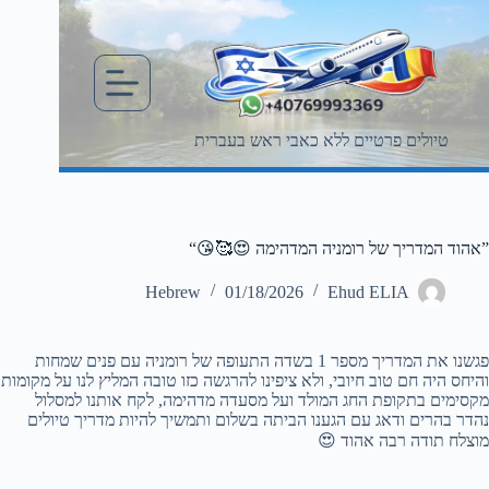
Ski
t
conten
טיולים פרטיים ללא כאבי ראש בעברית
”אהוד המדריך של רומניה המדהימה 😍🥰😘“
Hebrew
01/18/2026
Ehud ELIA
פגשנו את המדריך מספר 1 בשדה התעופה של רומניה עם פנים שמחות
והיחס היה חם טוב חיובי, ולא ציפינו להרגשה כזו טובה המליץ לנו על מקומות
מקסימים בתקופת החג המולד ועל מסעדה מדהימה, לקח אותנו למסלול
נהדר בהרים ודאג עם הגענו הביתה בשלום ותמשיך להיות מדריך טיולים
מוצלח תודה רבה אהוד 😍