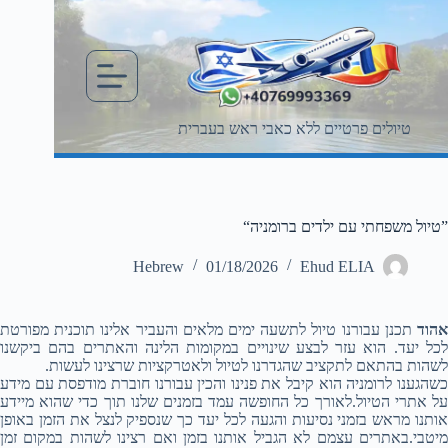
Ski
t
conten
טיולים פרטיים ללא כאבי ראש בעברית
”טיול משפחתי עם ילדים ברומניה“
Hebrew
01/18/2026
Ehud ELIA
אהוד
תכנן עבורנו טיול לתשעה ימים מלאים והעביר אלינו תוכנית מפורטת
לכל יעד. הוא עזר לבצע שינויים במקומות הלינה והאתרים בהם ביקשנו
לשהות בהתאם לתקציב שהגדרנו לטיול ולאטרקציות שרצינו לעשות.
כשהגענו לרומניה הוא קיבל את פנינו והכין עבורנו חוברת מודפסת עם מידע
על אתרי הטיול.לאורך כל החופשה עמד בזמנים שלנו תוך כדי שהוא מיידע
אותנו מראש בזמני נסיעות והגעה לכל יעד כך שנספיק לנצל את הזמן באופן
מיטבי.באתרים עצמם לא הגביל אותנו בזמן ואם רצינו לשהות במקום זמן