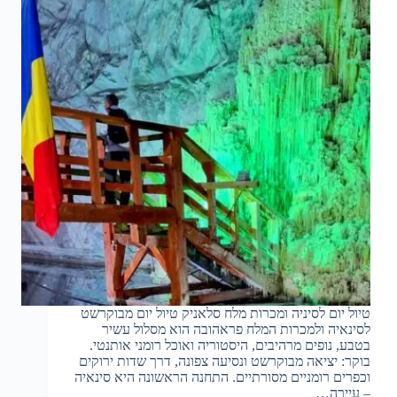
טיול יום לסיניה ומכרות מלח סלאניק טיול יום מבוקרשט
לסינאיה ולמכרות המלח פראהובה הוא מסלול עשיר
בטבע, נופים מרהיבים, היסטוריה ואוכל רומני אותנטי.
בוקר: יציאה מבוקרשט ונסיעה צפונה, דרך שדות ירוקים
וכפרים רומניים מסורתיים. התחנה הראשונה היא סינאיה
– עיירה…