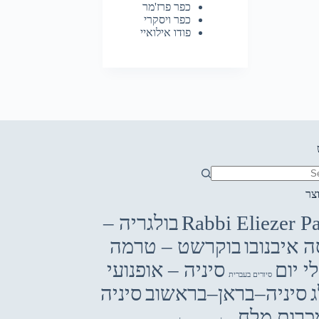
כפר פרז'מר
כפר ויסקרי
פודו אילואיי
צר
r
Rabbi Eliezer P
בולגריה –
ה איבנובו
בוקרשט – טרמה
י יום
סיניה – אופנועי
סיורים בעברית
סיניה–בראן–בראשוב
סיניה
כרות מלח