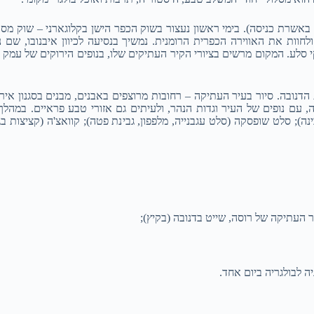
ך באשרת כניסה). בימי ראשון נעצור בשוק הכפר הישן בקלוגארני – שוק מסו
ולחוות את האווירה הכפרית הרומנית. נמשיך בנסיעה לכיוון איבנובו, שם 
י סלע. המקום מרשים בציורי הקיר העתיקים שלו, בנופים הירוקים של עמק 
הדנובה. סיור בעיר העתיקה – רחובות מרוצפים באבנים, מבנים בסגנון אירו
ה, עם נופים של העיר וגדות הנהר, ולעיתים גם אזורי טבע פראיים. במהלך
); סלט שופסקה (סלט עגבנייה, מלפפון, גבינת פטה); קוואצ'ה (קציצות בגר
יר העתיקה של רוסה, שייט בדנובה (בקיץ);
יה לבולגריה ביום אחד.