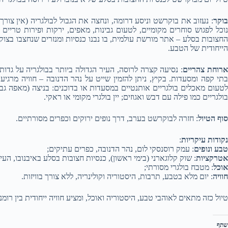
בוקר
: נעזוב את בוקרשט וניסע דרומה, ונחצה את הגבול לבולגריה (אין צור
נוכל לפגוש סוחרים מקומיים, לטעום גבינות, מאפים, ירקות ופירות טריים 
החצובות בסלע – אתר מורשת עולמית, בו נבנו כנסיות ומנזרים שנחצבו בצוק
הייחודית של הטבע.
רוחת צהריים
: נסיעה קצרה לרוסה, העיר הגדולה ביותר בבולגריה על גדות 
בתי קפה ומסעדות. בקיץ, ניתן להזמין שייט על נהר הדנובה – חוויה מרגיע
לטעום מאכלים בולגריים אותנטיים במסעדות או בדוכנים: בניצה (מאפה גבינה
בולגריים כמו פילה עם דבש ואגוזים; יין בולגרי מקומי או ראקי.
סוף הטיול
: חזרה לבוקרשט בערב, דרך נופים ירוקים וכפרים מסורתיים.
נקודות עיקריות
:
טבע ונופים
: עמק רוסנסקי לום, נהר הדנובה, כפרים עתיקים;
אטרקציות
: שוק קלוגארני (בימי ראשון), כנסיות חצובות בסלע באיבנובו, הע
אוכל
: מטבח בולגרי מסורתי;
חוויה
: יום מלא בטבע, תרבות, היסטוריה וקולינריה, ללא צורך בוויזות.
טיול כזה מתאים לאוהבי טבע, היסטוריה ואוכל, ומציע חוויה ייחודית בין רומנ
שתף