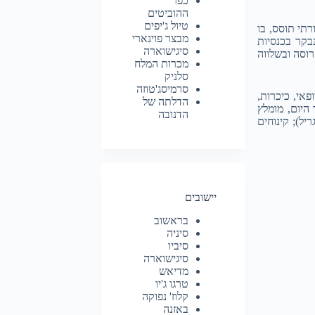
כפר
ההוביטים
טיול ג'יפים
רתי תוסס, בו
מבצר פוינארי
נבקר בכנסיות
סיגישוארה
רוסה ובשלווה
מכרות המלח
סלניק
סרמיסג'טוזה
פאי, כיכרות,
הדלתה של
 היום, מומלץ
הדנובה
יל); קינוחים
יישובים
בראשוב
סיניה
סיביו
סיגישוארה
מדיאש
טרגו ג'יו
קלוז' נפוקה
באזנה