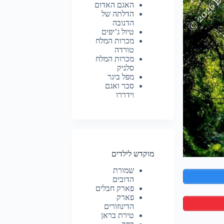
האגם האדום
הדלתה של
הדנובה
טיול ג’יפים
מכרות המלח
טורדה
מכרות המלח
סלניק
מפל ביגר
סכר ואגם
וידררו
מוקדש לילדים
שמורת
הדובים
פארק חבלים
פארק
הדינוזורים
טירת בראן