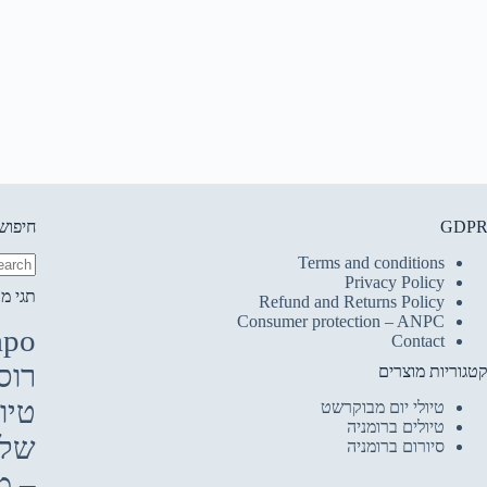
GDP
חיפוש
Terms and conditions
Privacy Policy
No
תגי מו
Refund and Returns Policy
esults
Consumer protection – ANPC
apo
Contact
רוס
טגוריות מוצרים
טיול
טיולי יום מבוקרשט
טיולים ברומניה
שלג
סיורום ברומניה
– מ