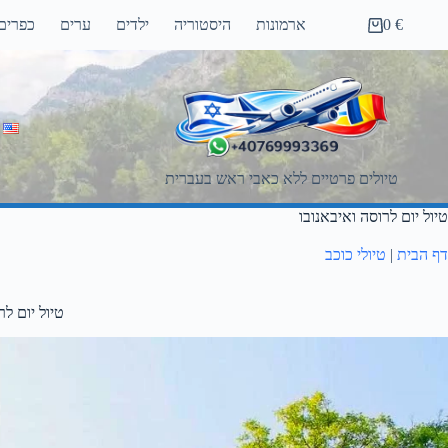
Ski
€
0
ארמונות
היסטוריה
ילדים
ערים
כפרים
t
Shopping
conten
cart
טיולים פרטיים ללא כאבי ראש בעברית
טיול יום לרוסה ואיבאנובו
דף הבית
|
טיולי כוכב
טיול יום לר