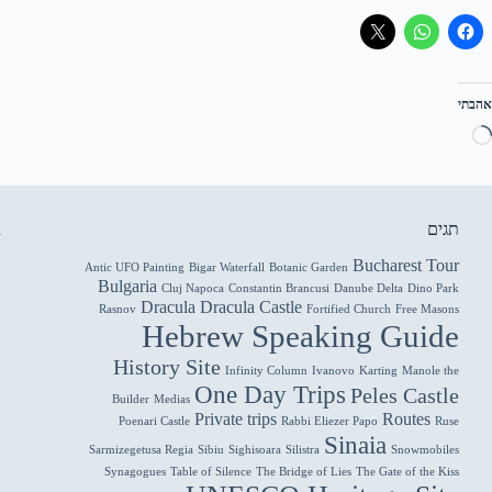
אהבתי
טוען...
תגים
R
Bucharest Tour
Antic UFO Painting
Bigar Waterfall
Botanic Garden
Bulgaria
Cluj Napoca
Constantin Brancusi
Danube Delta
Dino Park
Dracula
Dracula Castle
Rasnov
Fortified Church
Free Masons
Hebrew Speaking Guide
History Site
Infinity Column
Ivanovo
Karting
Manole the
ק
One Day Trips
Peles Castle
Builder
Medias
Private trips
Routes
Poenari Castle
Rabbi Eliezer Papo
Ruse
Sinaia
Sarmizegetusa Regia
Sibiu
Sighisoara
Silistra
Snowmobiles
Synagogues
Table of Silence
The Bridge of Lies
The Gate of the Kiss