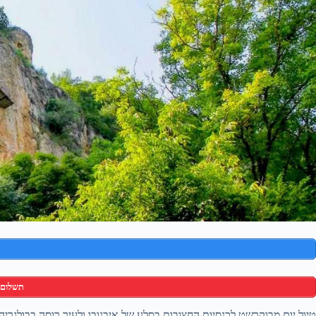
תשלום 
טיול יום מבוקרשט לכנסיות החצובות בסלע של איבנובו ולעיר רוסה בבולגריה 