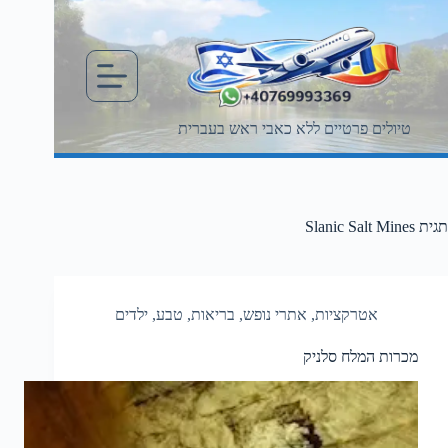
Ski
t
conten
טיולים פרטיים ללא כאבי ראש בעברית
תגית
Slanic Salt Mines
אטרקציות
,
אתרי נופש
,
בריאות
,
טבע
,
ילדים
מכרות המלח סלניק